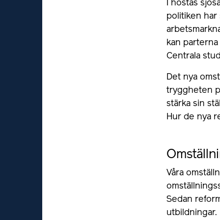
I höstas sjö
politiken har
arbetsmarkna
kan parterna
Centrala stud
Det nya omstä
tryggheten p
stärka sin s
Hur de nya re
Omställni
Våra omställn
omställnings
Sedan reforme
utbildningar