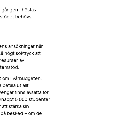
mgången i höstas
 stödet behövs.
tens ansökningar när
å högt söktryck att
 resurser av
stemstöd.
t om i vårbudgeten.
betala ut allt
engar finns avsatta för
knappt 5 000 studenter
 att stärka sin
e på besked – om de