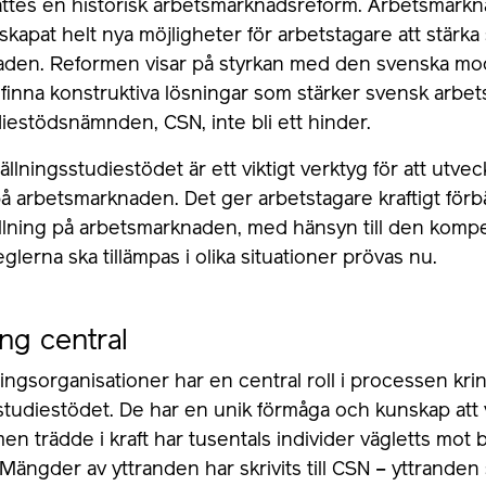
sattes en historisk arbetsmarknadsreform. Arbetsmark
 skapat helt nya möjligheter för arbetstagare att stärka 
den. Reformen visar på styrkan med den svenska mod
 finna konstruktiva lösningar som stärker svensk arbet
iestödsnämnden, CSN, inte bli ett hinder.
llningsstudiestödet är ett viktigt verktyg för att utve
å arbetsmarknaden. Det ger arbetstagare kraftigt förbä
tällning på arbetsmarknaden, med hänsyn till den komp
glerna ska tillämpas i olika situationer prövas nu.
ng central
ingsorganisationer har en central roll i processen kri
studiestödet. De har en unik förmåga och kunskap att 
n trädde i kraft har tusentals individer vägletts mot 
. Mängder av yttranden har skrivits till CSN – yttrand