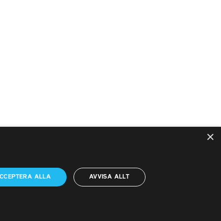
×
PTK i sociala medier
CCEPTERA ALLA
AVVISA ALLT
PTK på LinkedIn