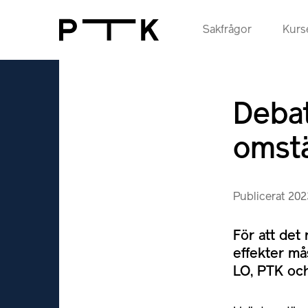
Sakfrågor
Kurse
Debat
omstä
Publicerat 20
För att det 
effekter må
LO, PTK och