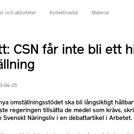
r och aktiviteter
Kollektivavtal
Material
t: CSN får inte bli ett h
llning
23-04-25
nya omställningsstödet ska bli långsiktigt hållba
ste regeringen tillsätta de medel som krävs, skri
 Svenskt Näringsliv i en debattartikel i Arbetet.