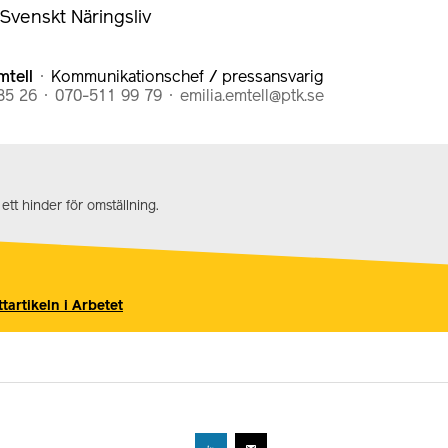
 Svenskt Näringsliv
mtell
Kommunikationschef / pressansvarig
85 26
070-511 99 79
emilia.emtell@ptk.se
 ett hinder för omställning.
tartikeln i Arbetet