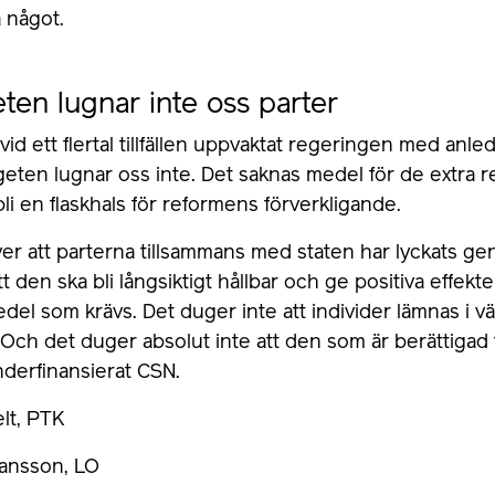
 något.
ten lugnar inte oss parter
vid ett flertal tillfällen uppvaktat regeringen med an
eten lugnar oss inte. Det saknas medel för de extra 
bli en flaskhals för reformens förverkligande.
över att parterna tillsammans med staten har lyckats g
tt den ska bli långsiktigt hållbar och ge positiva effek
medel som krävs. Det duger inte att individer lämnas i 
 Och det duger absolut inte att den som är berättigad till
underfinansierat CSN.
lt, PTK
ansson, LO