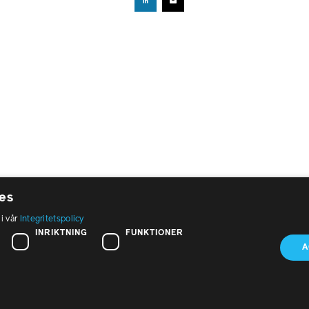
es
 i vår
Integritetspolicy
öksadress:
Om PTK
INRIKTNING
FUNKTIONER
t Eriksgatan 26, 2 tr
A
Press
 39 Stockholm
Nyhetsbrev
fon:
 440 85 00