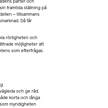
nadens parter och
sin framtida ställning på
ellen – tillsammans
smarknad. Då får
ckla rörligheten och
ttrade möjligheter att
etens som efterfrågas.
ng
vägleda och ge råd.
både korta och långa
en som myndigheten