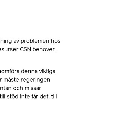
ledning av problemen hos
resurser CSN behöver.
enomföra denna viktiga
ter måste regeringen
väntan och missar
 stöd inte får det, till