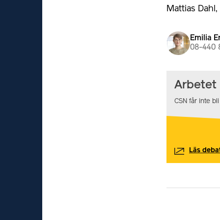
Mattias Dahl,
Emilia E
08-440 
Arbetet
CSN får inte bli
Läs debat