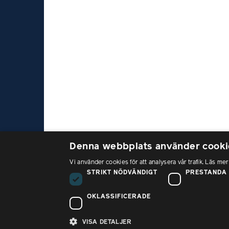
Denna webbplats använder cooki
Vi använder cookies för att analysera vår trafik. Läs mer
Bes
STRIKT NÖDVÄNDIGT
PRESTANDA
Sank
112
OKLASSIFICERADE
PTK är förhandlings- och
Tele
samverkansrådet som samlar över
VISA DETALJER
08 –