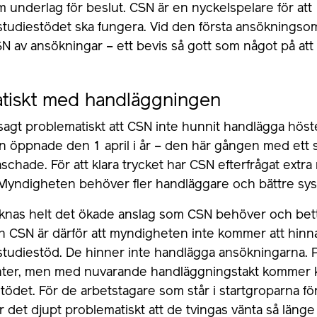
 underlag för beslut. CSN är en nyckelspelare för att
studiestödet ska fungera. Vid den första ansökningso
N av ansökningar – ett bevis så gott som något på att
tiskt med handläggningen
 sagt problematiskt att CSN inte hunnit handlägga hös
n öppnade den 1 april i år – den här gången med ett s
chade. För att klara trycket har CSN efterfrågat extra
Myndigheten behöver fler handläggare och bättre sy
knas helt det ökade anslag som CSN behöver och bet
 CSN är därför att myndigheten inte kommer att hinna 
studiestöd. De hinner inte handlägga ansökningarna. P
nter, men med nuvarande handläggningstakt kommer 
stödet. För de arbetstagare som står i startgroparna för
 det djupt problematiskt att de tvingas vänta så läng