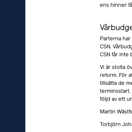
ens hinner få
Vårbudge
Parterna har 
CSN. Vårbudg
CSN får inte 
Vi är stolta 
reform. För a
tillsätta de 
termins­start.
följd av ett 
Martin Wästfe
Torbjörn Joh