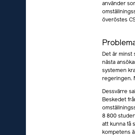
använder som
omställnings
överöstes CS
Problema
Det är minst
nästa ansöka
systemen kras
regeringen. 
Dessvärre sa
Beskedet från
omställnings
8 800 stude
att kunna få 
kompetens är