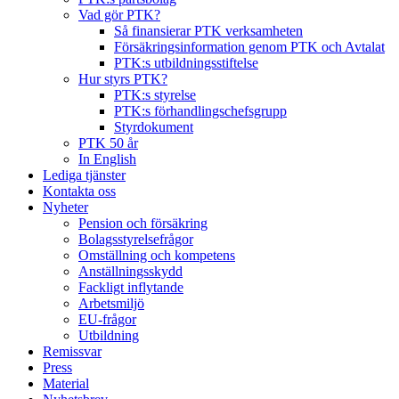
Vad gör PTK?
Så finansierar PTK verksamheten
Försäkringsinformation genom PTK och Avtalat
PTK:s utbildningsstiftelse
Hur styrs PTK?
PTK:s styrelse
PTK:s förhandlingschefsgrupp
Styrdokument
PTK 50 år
In English
Lediga tjänster
Kontakta oss
Nyheter
Pension och försäkring
Bolagsstyrelsefrågor
Omställning och kompetens
Anställningsskydd
Fackligt inflytande
Arbetsmiljö
EU-frågor
Utbildning
Remissvar
Press
Material