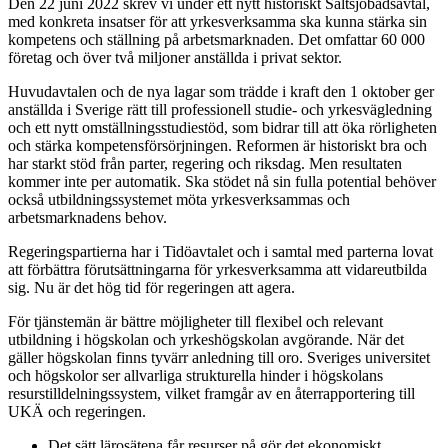
Den 22 juni 2022 skrev vi under ett nytt historiskt Saltsjöbadsavtal,
med konkreta insatser för att yrkesverksamma ska kunna stärka sin
kompetens och ställning på arbetsmarknaden. Det omfattar 60 000
företag och över två miljoner anställda i privat sektor.
Huvudavtalen och de nya lagar som trädde i kraft den 1 oktober ger
anställda i Sverige rätt till professionell studie- och yrkesvägledning
och ett nytt omställningsstudiestöd, som bidrar till att öka rörligheten
och stärka kompetensförsörjningen. Reformen är historiskt bra och
har starkt stöd från parter, regering och riksdag. Men resultaten
kommer inte per automatik. Ska stödet nå sin fulla potential behöver
också utbildningssystemet möta yrkesverksammas och
arbetsmarknadens behov.
Regeringspartierna har i Tidöavtalet och i samtal med parterna lovat
att förbättra förutsättningarna för yrkesverksamma att vidareutbilda
sig. Nu är det hög tid för regeringen att agera.
För tjänstemän är bättre möjligheter till flexibel och relevant
utbildning i högskolan och yrkeshögskolan avgörande. När det
gäller högskolan finns tyvärr anledning till oro. Sveriges universitet
och högskolor ser allvarliga strukturella hinder i högskolans
resurstilldelningssystem, vilket framgår av en återrapportering till
UKÄ och regeringen.
Det sätt lärosätena får resurser på gör det ekonomiskt