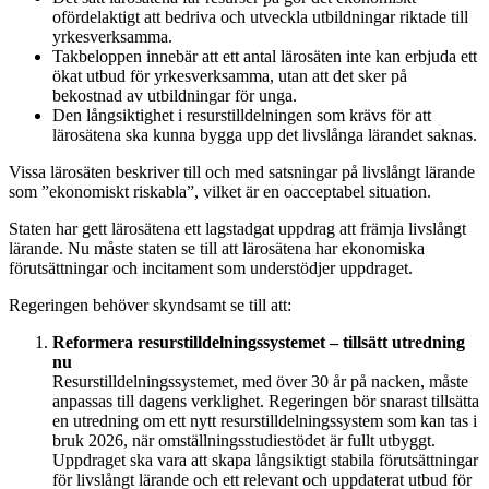
ofördelaktigt att bedriva och utveckla utbildningar riktade till
yrkesverksamma.
Takbeloppen innebär att ett antal lärosäten inte kan erbjuda ett
ökat utbud för yrkesverksamma, utan att det sker på
bekostnad av utbildningar för unga.
Den långsiktighet i resurstilldelningen som krävs för att
lärosätena ska kunna bygga upp det livslånga lärandet saknas.
Vissa lärosäten beskriver till och med satsningar på livslångt lärande
som ”ekonomiskt riskabla”, vilket är en oacceptabel situation.
Staten har gett lärosätena ett lagstadgat uppdrag att främja livslångt
lärande. Nu måste staten se till att lärosätena har ekonomiska
förutsättningar och incitament som understödjer uppdraget.
Regeringen behöver skyndsamt se till att:
Reformera resurstilldelningssystemet – tillsätt utredning
nu
Resurstilldelningssystemet, med över 30 år på nacken, måste
anpassas till dagens verklighet. Regeringen bör snarast tillsätta
en utredning om ett nytt resurstilldelningssystem som kan tas i
bruk 2026, när omställningsstudiestödet är fullt utbyggt.
Uppdraget ska vara att skapa långsiktigt stabila förutsättningar
för livslångt lärande och ett relevant och uppdaterat utbud för