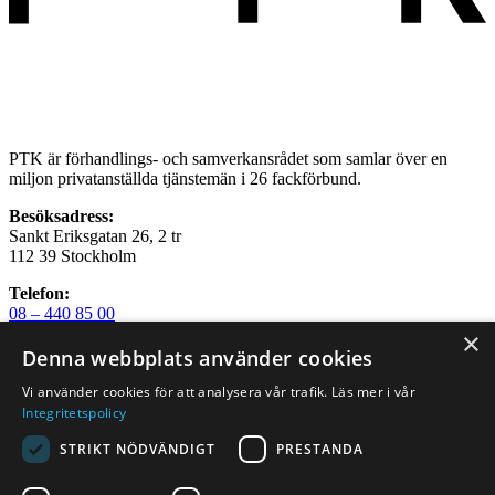
PTK är förhandlings- och samverkansrådet som samlar över en
miljon privatanställda tjänstemän i 26 fackförbund.
Besöksadress:
Sankt Eriksgatan 26, 2 tr
112 39 Stockholm
Telefon:
08 – 440 85 00
×
E-post:
Denna webbplats använder cookies
info@ptk.se
Vi använder cookies för att analysera vår trafik. Läs mer i vår
Om PTK
Integritetspolicy
Press
Nyhetsbrev
STRIKT NÖDVÄNDIGT
PRESTANDA
Kontakta oss
In English