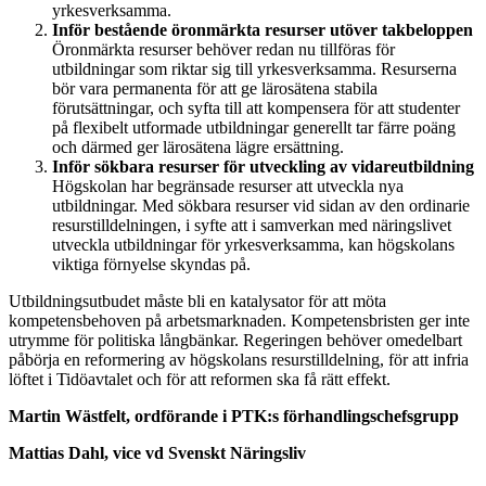
yrkes­verksamma.
Inför bestående öronmärkta resurser utöver takbeloppen
Öronmärkta resurser behöver redan nu tillföras för
utbildningar som riktar sig till yrkesverksamma. Resurserna
bör vara permanenta för att ge lärosätena stabila
förutsättningar, och syfta till att kompensera för att studenter
på flexibelt utformade utbildningar generellt tar färre poäng
och därmed ger lärosätena lägre ersättning.
Inför sökbara resurser för utveckling av vidareutbildning
Högskolan har begränsade resurser att utveckla nya
utbildningar. Med sökbara resurser vid sidan av den ordinarie
resurstilldelningen, i syfte att i samverkan med näringslivet
utveckla utbildningar för yrkesverksamma, kan högskolans
viktiga förnyelse skyndas på.
Utbildningsutbudet måste bli en katalysator för att möta
kompetensbehoven på arbetsmarknaden. Kompetensbristen ger inte
utrymme för politiska långbänkar. Regeringen behöver omedelbart
påbörja en reformering av högskolans resurstilldelning, för att infria
löftet i Tidöavtalet och för att reformen ska få rätt effekt.
Martin Wästfelt, ordförande i PTK:s förhandlingschefsgrupp
Mattias Dahl, vice vd Svenskt Näringsliv