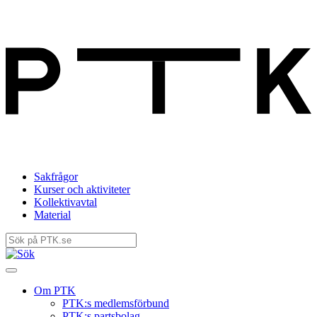
Sakfrågor
Kurser och aktiviteter
Kollektivavtal
Material
Om PTK
PTK:s medlemsförbund
PTK:s partsbolag