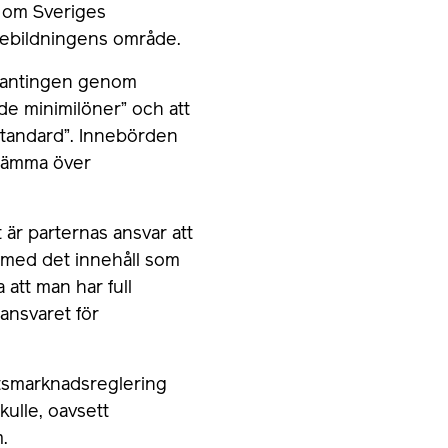
a om Sveriges
önebildningens område.
er antingen genom
de minimilöner” och att
sstandard”. Innebörden
stämma över
t är parternas ansvar att
an med det innehåll som
 att man har full
 ansvaret för
betsmarknadsreglering
kulle, oavsett
m.