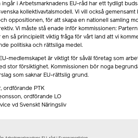
 ingår i Arbetsmarknadens EU-råd har ett tydligt buds
svenska kollektivavtalsmodell. Vi vill också gemensamt 
h oppositionen, för att skapa en nationell samling mo
rektiv. Vi måste stå enade inför kommissionen: Parter
r en så principiellt viktig fråga för vårt land att vi kom
ende politiska och rättsliga medel.
EU-medlemskapet är viktigt för såväl företag som arb
d stor försiktighet. Kommissionen bör noga begrunda
rslag som saknar EU-rättslig grund.
r, ordförande PTK
eonsson, ordförande LO
 vice vd Svenskt Näringsliv