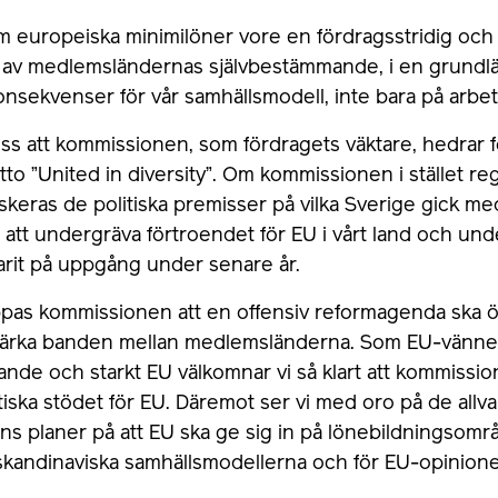
 om europeiska minimilöner vore en fördragsstridig oc
 av medlemsländernas självbestämmande, i en grund
onsekvenser för vår samhällsmodell, inte bara på arb
oss att kommissionen, som fördragets väktare, hedrar f
to ”United in diversity”. Om kommissionen i stället r
riskeras de politiska premisser på vilka Sverige gick me
a att undergräva förtroendet för EU i vårt land och und
arit på uppgång under senare år.
pas kommissionen att en offensiv reformagenda ska ök
tärka banden mellan medlemsländerna. Som EU-vänner
ande och starkt EU välkomnar vi så klart att kommissio
iska stödet för EU. Däremot ser vi med oro på de allv
 planer på att EU ska ge sig in på lönebildningsområd
kandinaviska samhällsmodellerna och för EU-opinionen