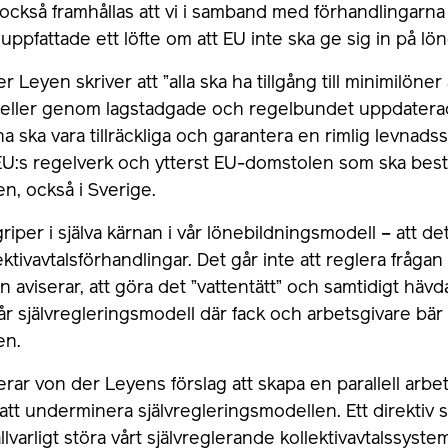
a också framhållas att vi i samband med förhandlingarn
ppfattade ett löfte om att EU inte ska ge sig in på l
r Leyen skriver att ”alla ska ha tillgång till minimilön
al eller genom lagstadgade och regelbundet uppdatera
a ska vara tillräckliga och garantera en rimlig levnad
r EU:s regelverk och ytterst EU-domstolen som ska be
n, också i Sverige.
riper i själva kärnan i vår lönebildningsmodell – att de
lektivavtalsförhandlingar. Det går inte att reglera fråg
aviserar, att göra det ”vattentätt” och samtidigt hävda
år självregleringsmodell där fack och arbetsgivare bär
en.
skerar von der Leyens förslag att skapa en parallell ar
att underminera självregleringsmodellen. Ett direktiv s
llvarligt störa vårt självreglerande kollektivavtalssyste