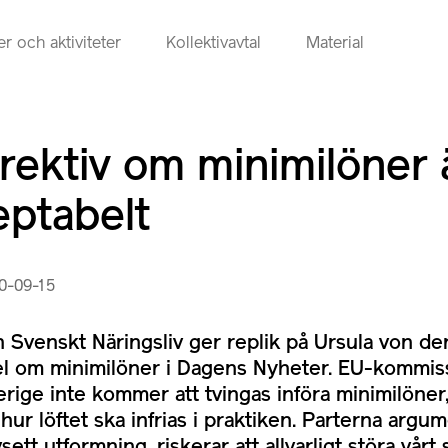
r och aktiviteter
Kollektivavtal
Material
rektiv om minimilöner ä
ptabelt
20-09-15
 Svenskt Näringsliv ger replik på Ursula von d
kel om minimilöner i Dagens Nyheter. EU-kommi
verige inte kommer att tvingas införa minimilöne
ur löftet ska infrias i praktiken. Parterna argum