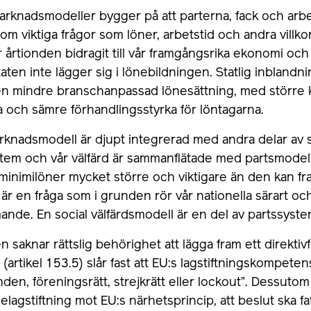
arknadsmodeller bygger på att parterna, fack och arbe
l om viktiga frågor som löner, arbetstid och andra villko
årtionden bidragit till vår framgångsrika ekonomi och v
taten inte lägger sig i lönebildningen. Statlig inblandni
 en mindre branschanpassad lönesättning, med större 
a och sämre förhandlingsstyrka för löntagarna.
rknadsmodell är djupt integrerad med andra delar av s
tem och vår välfärd är sammanflätade med partsmodell
minimilöner mycket större och viktigare än den kan fra
 är en fråga som i grunden rör vår nationella särart och
ande. En social välfärdsmodell är en del av partssyst
saknar rättslig behörighet att lägga fram ett direktiv
(artikel 153.5) slår fast att EU:s lagstiftningskompeten
nden, föreningsrätt, strejkrätt eller lockout”. Dessutom
lagstiftning mot EU:s närhetsprincip, att beslut ska fat