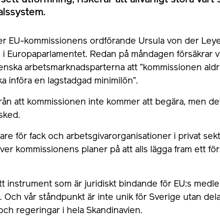
vsett utformning, riskerar att allvarligt störa vårt
talssystem.
r EU-kommissionens ordförande Ursula von der Leyen s
l i Europaparlamentet. Redan på måndagen försäkrar 
enska arbetsmarknadsparterna att ”kommissionen aldr
ka införa en lagstadgad minimilön”.
från att kommissionen inte kommer att begära, men det 
sked.
re för fack och arbetsgivarorganisationer i privat sekt
er kommissionens planer på att alls lägga fram ett fö
 ett instrument som är juridiskt bindande för EU:s medle
 Och vår ståndpunkt är inte unik för Sverige utan dela
och regeringar i hela Skandinavien.