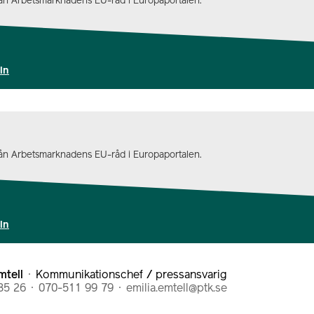
från Arbetsmarknadens EU-råd i Europaportalen.
eln
från Arbetsmarknadens EU-råd i Europaportalen.
eln
mtell
Kommunikationschef / pressansvarig
85 26
070-511 99 79
emilia.emtell@ptk.se