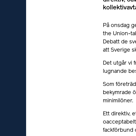
direktiv, oa
kollektivav
På onsdag ge
the Union-ta
Debatt de sv
att Sverige s
Det utgår vi 
lugnande be
Som företräda
bekymrade öv
minimilöner.
Ett direktiv,
oacceptabelt.
fackförbund 