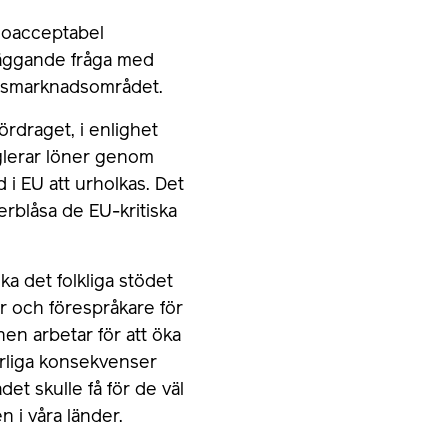
h oacceptabel
läggande fråga med
etsmarknadsområdet.
ördraget, i enlighet
eglerar löner genom
d i EU att urholkas. Det
erblåsa de EU-kritiska
a det folkliga stödet
 och förespråkare för
nen arbetar för att öka
arliga konsekvenser
et skulle få för de väl
 i våra länder.