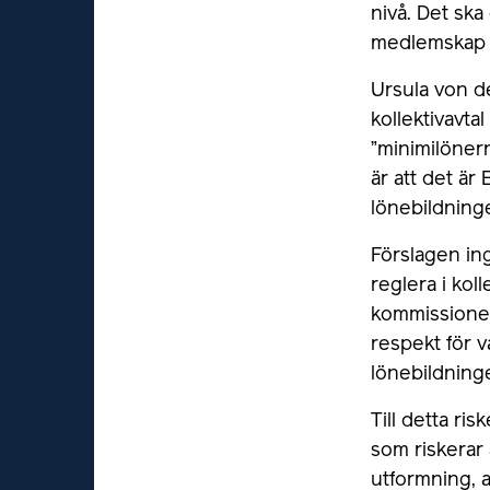
nivå. Det sk
medlemskap u
Ursula von de
kollektivavt
”minimilönern
är att det ä
lönebildninge
Förslagen ing
reglera i kol
kommissionen 
respekt för v
lönebildning
Till detta ri
som riskerar 
utformning, a