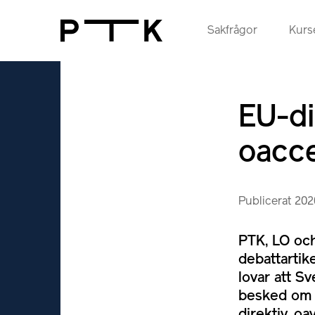
Sakfrågor
Kurse
EU-di
oacce
Publicerat 20
PTK, LO och
debattarti
lovar att S
besked om h