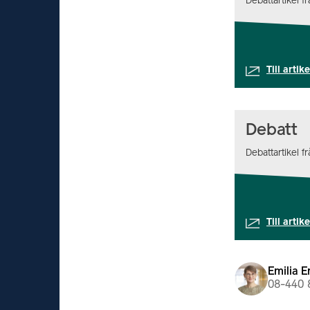
Debattartikel 
Till artik
Debatt
Debattartikel 
Till artik
Emilia E
08-440 