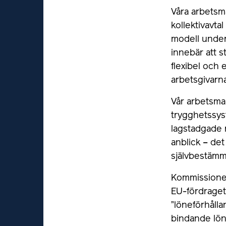
Våra arbetsm
kollektivavta
modell under 
innebär att s
flexibel och
arbetsgivarn
Vår arbetsma
trygghetssys
lagstadgade 
anblick – det
självbestämm
Kommissionen 
EU-fördraget 
”löneförhålla
bindande löne