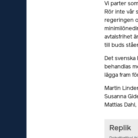
Vi parter som
Rör inte vår 
regeringen oc
minimilönedi
avtalsfrihet ä
till buds stå
Det svenska 
behandlas me
lägga fram fö
Martin Linde
Susanna Gid
Mattias Dahl,
Replik