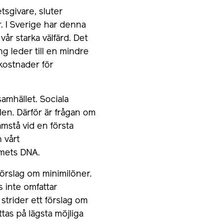
tsgivare, sluter
r. I Sverige har denna
år starka välfärd. Det
ng leder till en mindre
kostnader för
amhället. Sociala
en. Därför är frågan om
mstå vid en första
 vårt
emets DNA.
förslag om minimilöner.
s inte omfattar
 strider ett förslag om
tas på lägsta möjliga