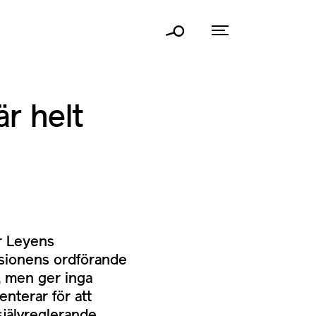
r helt
er Leyens
ssionens ordförande
r, men ger inga
enterar för att