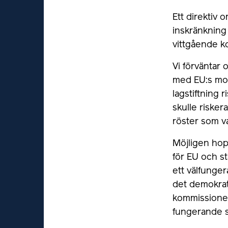
Ett direktiv
inskränkning
vittgående k
Vi förväntar 
med EU:s mot
lagstiftning 
skulle risker
röster som v
Möjligen hop
för EU och s
ett välfunger
det demokrat
kommissionens
fungerande s