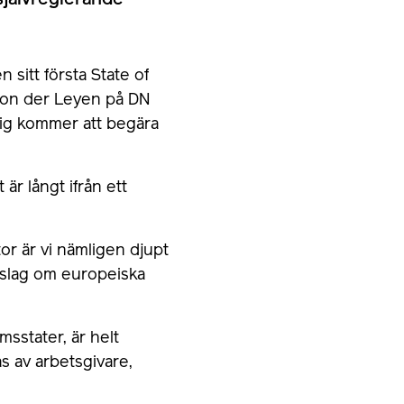
 självreglerande
itt första State of
von der Leyen på DN
ig kommer att begära
är långt ifrån ett
or är vi nämligen djupt
rslag om europeiska
msstater, är helt
s av arbetsgivare,