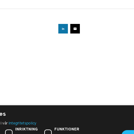
es
 i vår
Integritetspolicy
öksadress:
Om PTK
INRIKTNING
FUNKTIONER