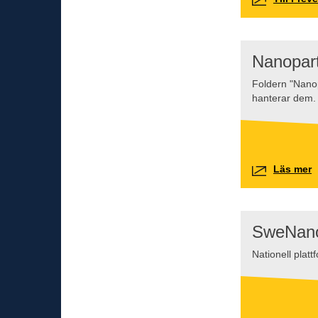
Nanopart
Foldern "Nanop
hanterar dem.
Läs mer
SweNan
Nationell plat