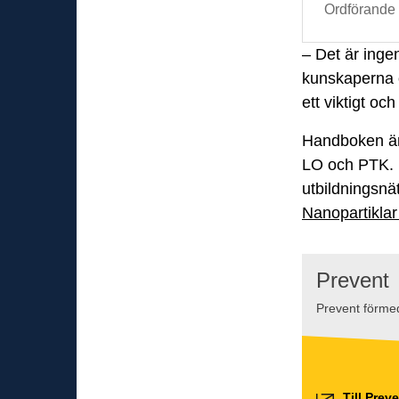
Ordförande 
– Det är inge
kunskaperna o
ett viktigt oc
Handboken är 
LO och PTK. I
utbildningsnä
Nanopartiklar 
Prevent
Prevent förmed
Till Prev