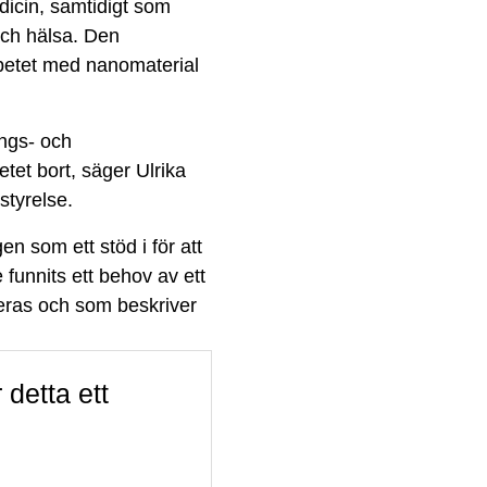
dicin, samtidigt som
och hälsa. Den
betet med nanomaterial
ings- och
tet bort, säger Ulrika
styrelse.
gen som ett stöd i för att
funnits ett behov av ett
teras och som beskriver
 detta ett