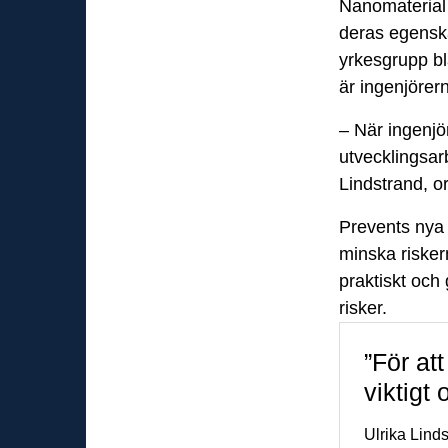
Nanomaterial 
deras egenska
yrkesgrupp b
är ingenjörer
– När ingenjö
utvecklingsar
Lindstrand, o
Prevents ny
minska risker
praktiskt och
risker.
”För at
viktigt 
Ulrika Lind