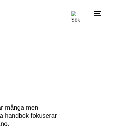
a är många men
nya handbok fokuserar
ano.