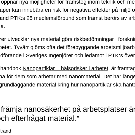
öppnar nya möjligheter för framsteg inom teknik och me
per kan innebära en risk för negativa effekter på miljö 
land PTK:s 25 medlemsförbund som främst berörs av ar
na.
rer utvecklar nya material görs riskbedömningar i forskn
betet. Tyvärr glöms ofta det förebyggande arbetsmiljöarbe
rdförande i Sveriges Ingenjörer och ledamot i PTK:s över
a handbok
Nanopartiklar – hälsorisker i arbetet
, är framta
na för dem som arbetar med nanomaterial. Det har länge 
 grundläggande material kring hur nanopartiklar ska han
t främja nanosäkerhet på arbetsplatser är
och efterfrågat material.”
strand