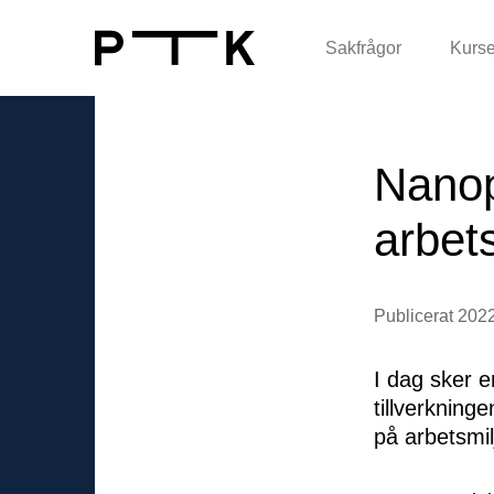
Sakfrågor
Kurse
Nanopa
arbet
Publicerat 202
I dag sker 
tillverkning
på arbetsmi