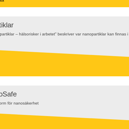
iklar
artiklar – hälsorisker i arbetet" beskriver var nanopartiklar kan finnas
oSafe
tform för nanosäkerhet