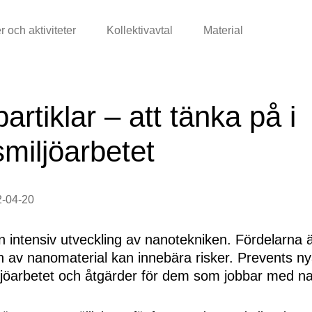
r och aktiviteter
Kollektivavtal
Material
rtiklar – att tänka på i
smiljöarbetet
2-04-20
en intensiv utveckling av nanotekniken. Fördelarn
en av nanomaterial kan innebära risker. Prevents 
ljöarbetet och åtgärder för dem som jobbar med n