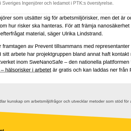
i Sveriges Ingenjörer och ledamot i PTK:s överstyrelse.
njörer som utsätter sig för arbetsmiljörisker, men det är 
m hur risker ska hanteras. För att främja nanosäkerhet 
h efterfrågat material, säger Ulrika Lindstrand.
framtagen av Prevent tillsammans med representanter f
 sitt arbete har projektgruppen bland annat haft kontak
tverket inom SweNanoSafe – den nationella plattformen 
– hälsorisker i arbetet
är gratis och kan laddas ner från
lar kunskap om arbetsmiljöfrågor och utvecklar metoder som stöd för a
ent