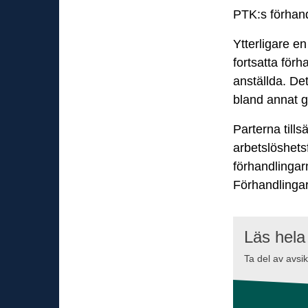
PTK:s förhand
Ytterligare en
fortsatta förh
anställda. Det
bland annat g
Parterna till
arbetslöshetsf
förhandlingar
Förhandlingar
Läs hela 
Ta del av avsi