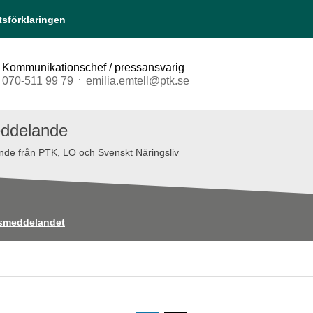
ktsförklaringen
Kommunikationschef / pressansvarig
070-511 99 79
emilia.emtell@ptk.se
ddelande
de från PTK, LO och Svenskt Näringsliv
smeddelandet