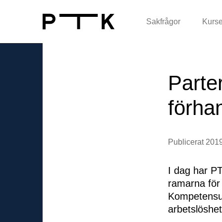
Sakfrågor
Kurse
Parte
förha
Publicerat 201
I dag har PT
ramarna för f
Kompetens­ut
arbetslöshet