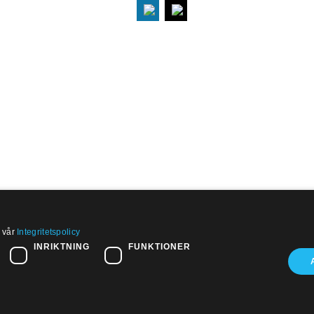
i vår
Integritetspolicy
ksadress:
Om PTK
INRIKTNING
FUNKTIONER
t Eriksgatan 26, 2 tr
Press
39 Stockholm
Nyhetsbrev
fon: