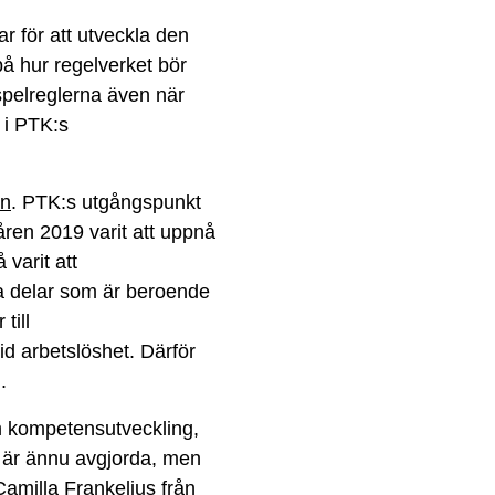
var för att utveckla den
å hur regelverket bör
spelreglerna även när
 i PTK:s
en
. PTK:s utgångspunkt
ren 2019 varit att uppnå
varit att
ika delar som är beroende
till
id arbetslöshet. Därför
.
om kompetensutveckling,
r är ännu avgjorda, men
Camilla Frankelius från