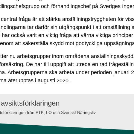
lingschefsgrupp och förhandlingschef på Sveriges Ingen
 central fråga är att stärka anställningstryggheten för vis
andlingarna tar därför sin utgångspunkt i att omställning 
 har också varit en viktig fråga att värna viktiga principe
enom att säkerställa skydd mot godtyckliga uppsägninga
sätter nu arbetsgrupper inom områdena anställningsskydd
örsäkring. De har till uppgift att utreda en rad frågeställn
na. Arbetsgrupperna ska arbeta under perioden januari 20
na återupptas i augusti 2020.
avsikts­förklaringen
ktsförklaringen från PTK, LO och Svenskt Näringsliv