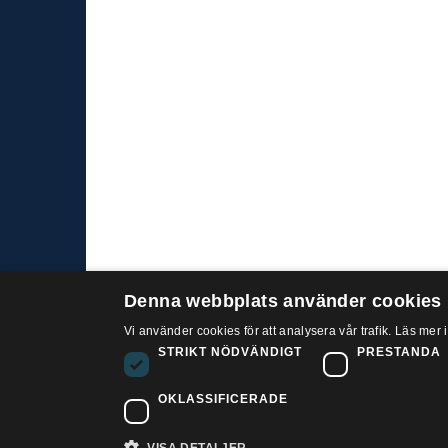
Denna webbplats använder cookies
Vi använder cookies för att analysera vår trafik. Läs mer 
Besö
STRIKT NÖDVÄNDIGT
PRESTANDA
Sank
112 
OKLASSIFICERADE
PTK är förhandlings- och
Tele
samverkansrådet som samlar över