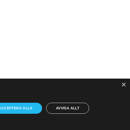
×
PTK i sociala medier
ACCEPTERA ALLA
AVVISA ALLT
PTK på LinkedIn