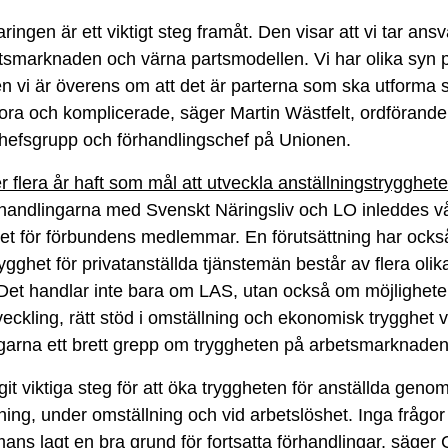
aringen är ett viktigt steg framåt. Den visar att vi tar ans
smarknaden och värna partsmodellen. Vi har olika syn p
n vi är överens om att det är parterna som ska utforma 
tora och komplicerade, säger Martin Wästfelt, ordförande
hefsgrupp och förhandlingschef på Unionen.
 flera år haft som mål att utveckla anställningstrygghet
handlingarna med Svenskt Näringsliv och LO inleddes vå
et för förbundens medlemmar. En förutsättning har också 
rygghet för privatanställda tjänstemän består av flera ol
Det handlar inte bara om LAS, utan också om möjligheter 
ckling, rätt stöd i omställning och ekonomisk trygghet v
ngarna ett brett grepp om tryggheten på arbetsmarknaden
agit viktiga steg för att öka tryggheten för anställda gen
lning, under omställning och vid arbetslöshet. Inga frågo
mans lagt en bra grund för fortsatta förhandlingar, säger 