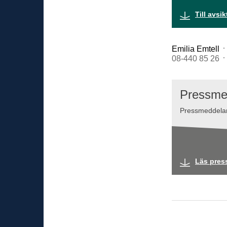
Till avsi
Emilia Emtell
08-440 85 26
Pressme
Pressmeddelan
Läs pres