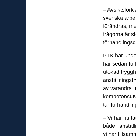
– Avsiktsförkl
svenska arbet
förändras, me
frågorna är s
förhandlingsc
PTK har under
har sedan för
utökad tryggh
anställningst
av varandra. 
kompetensutve
tar förhandli
– Vi har nu t
både i anstäl
vi har tillsam