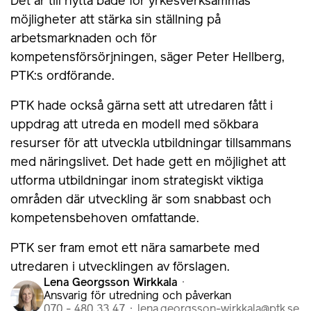
Det är till nytta både för yrkesverksammas
möjligheter att stärka sin ställning på
arbetsmarknaden och för
kompetensförsörjningen, säger Peter Hellberg,
PTK:s ordförande.
PTK hade också gärna sett att utredaren fått i
uppdrag att utreda en modell med sökbara
resurser för att utveckla utbildningar tillsammans
med näringslivet. Det hade gett en möjlighet att
utforma utbildningar inom strategiskt viktiga
områden där utveckling är som snabbast och
kompetensbehoven omfattande.
PTK ser fram emot ett nära samarbete med
utredaren i utvecklingen av förslagen.
Lena Georgsson Wirkkala
Ansvarig för utredning och påverkan
070 - 480 33 47
lena.georgsson-wirkkala@ptk.se