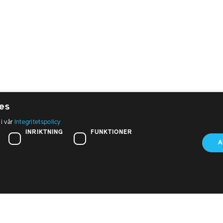
es
 i vår
Integritetspolicy
öksadress:
Om PTK
INRIKTNING
FUNKTIONER
t Eriksgatan 26, 2 tr
A
Press
 39 Stockholm
Nyhetsbrev
fon:
 440 85 00
Kontakta oss
st:
In English
@ptk.se