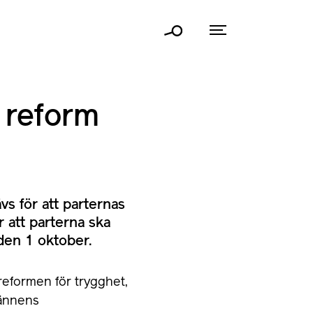
 reform
s för att parternas
 att parterna ska
den 1 oktober.
 reformen för trygghet,
männens