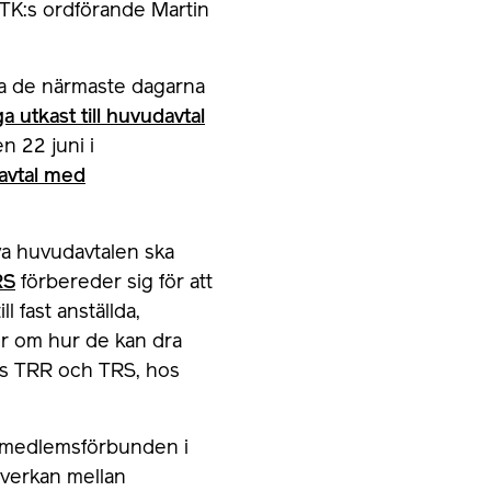
PTK:s ordförande Martin
a de närmaste dagarna
ga utkast till huvudavtal
n 22 juni i
avtal med
ya huvudavtalen ska
RS
förbereder sig för att
 fast anställda,
der om hur de kan dra
os TRR och TRS, hos
 medlemsförbunden i
mverkan mellan