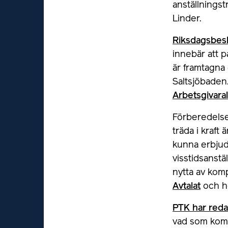
anställnings
Linder.
Riksdagsbesl
innebär att 
är framtagna 
Saltsjöbaden
Arbetsgivara
Förberedelse
träda i kraft
kunna erbjud
visstidsanstä
nytta av kom
Avtalat
och 
PTK har reda
vad som komm