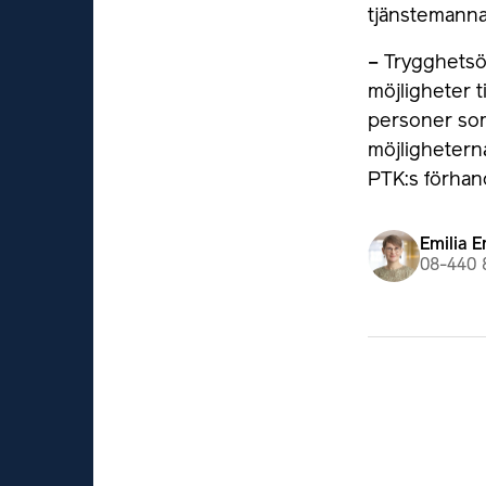
tjänstemanna
– Trygghetsö
möjligheter t
personer som 
möjlighetern
PTK:s förhan
Emilia E
08-440 