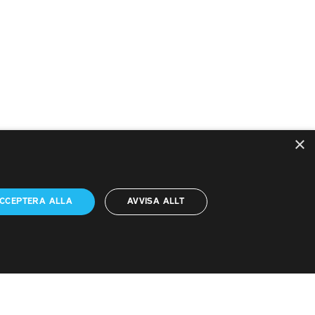
×
PTK i sociala medier
CCEPTERA ALLA
AVVISA ALLT
PTK på LinkedIn