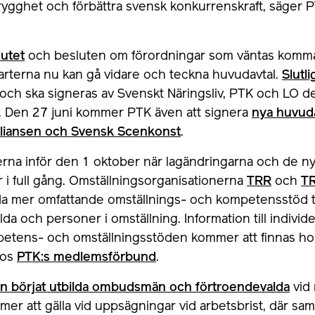
trygghet och förbättra svensk konkurrenskraft, säger 
utet
och besluten om förordningar som väntas komm
parterna nu kan gå vidare och teckna huvudavtal.
Slutli
och ska signeras av Svenskt Näringsliv, PTK och LO de
. Den 27 juni kommer PTK även att signera
nya huvud
lliansen och Svensk Scenkonst
.
rna inför den 1 oktober när lagändringarna och de n
 är i full gång. Omställningsorganisationerna
TRR
och
T
a mer omfattande omställnings- och kompetensstöd till
llda och personer i omställning. Information till indivi
petens- och omställningsstöden kommer att finnas h
hos
PTK:s medlemsförbund
.
n börjat utbilda ombudsmän och förtroendevalda
vid
er att gälla vid uppsägningar vid arbetsbrist, där sa