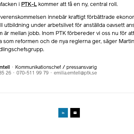
facken i
PTK-L
kommer att få en ny, central roll.
verenskommelsen innebär kraftigt förbättrade ekonom
ill utbildning under arbetslivet för anställda oavsett an
är mellan jobb. Inom PTK förbereder vi oss nu för att 
a som reformen och de nya reglerna ger, säger Martin 
dlingschefsgrupp.
mtell
Kommunikationschef / pressansvarig
85 26
070-511 99 79
emilia.emtell@ptk.se