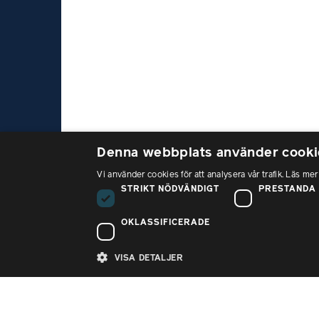
Denna webbplats använder cooki
Vi använder cookies för att analysera vår trafik. Läs mer
Bes
STRIKT NÖDVÄNDIGT
PRESTANDA
Sank
112
OKLASSIFICERADE
PTK är förhandlings- och
Tele
samverkansrådet som samlar över
VISA DETALJER
08 –
en miljon privatanställda
tjänstemän i 26 fackförbund.
E-po
info