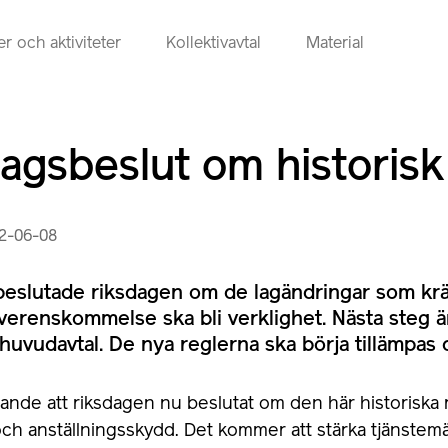
r och aktiviteter
Kollektivavtal
Material
agsbeslut om historisk
22-06-08
beslutade riksdagen om de lagändringar som kräv
erenskommelse ska bli verklighet. Nästa steg är
huvudavtal. De nya reglerna ska börja tillämpas 
jande att riksdagen nu beslutat om den här historiska
och anställningsskydd. Det kommer att stärka tjänste