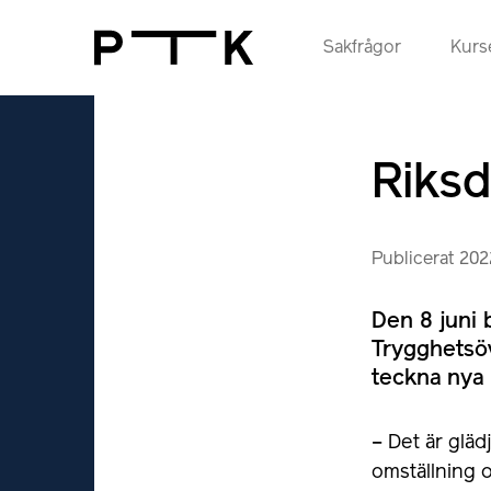
Sakfrågor
Kurse
Riksd
Publicerat 20
Den 8 juni 
Trygghetsöv
teckna nya 
– Det är gläd
omställning 