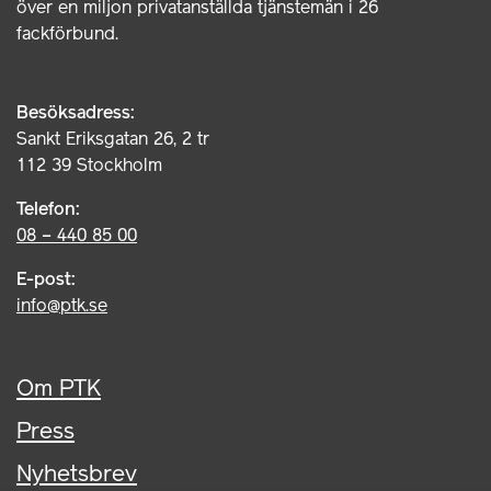
över en miljon privatanställda tjänstemän i 26
fackförbund.
Besöksadress:
Sankt Eriksgatan 26, 2 tr
112 39 Stockholm
Telefon:
08 – 440 85 00
E-post:
info@ptk.se
Om PTK
Press
Nyhetsbrev