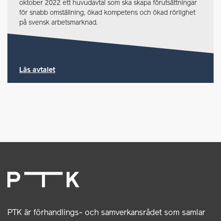
oktober 2022 ett huvudavtal som ska skapa förutsättningar
för snabb omställning, ökad kompetens och ökad rörlighet
på svensk arbetsmarknad.
Läs avtalet
PTK är förhandlings- och samverkansrådet som samlar