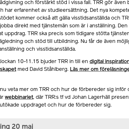
ådgivning och förstärkt stöd i vissa fall. TRR gör äve
ch har erfarenhet av studieersättning. Det nya kompe
stödet kommer också att gälla visstidsanställda och T
 jobba direkt med tjänstemän som är i anställning. Den
at uppdrag. TRR ska precis som tidigare stötta tjänst
ägledning och stöd till utbildning. Nu får de även möjli
anställning och visstidsanställda.
klockan 10-11.15 bjuder TRR in till en
digital inspirat
rskapet
med David Ståhlberg.
Läs mer om föreläsninge
n nu veta mer om TRR och hur de förbereder sig inför
här
webbinariet
, där TRR:s tf vd Johan Lagerhäll pres
et utökade uppdraget och hur de förbereder sig.
ing 20 maj