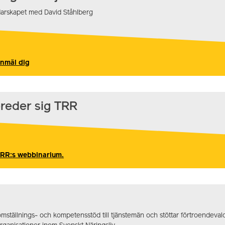
darskapet med David Ståhlberg
anmäl dig
ereder sig TRR
 TRR:s webbinarium.
mställnings- och kompetensstöd till tjänstemän och stöttar förtroendeval