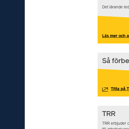
Det lärande le
Läs mer och 
Så förb
Titta på
TRR
TRR erbjuder o