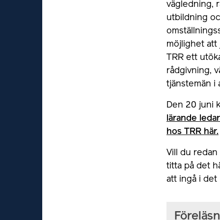
vägledning, r
utbildning o
omställnings
möjlighet att
TRR ett utök
rådgivning, v
tjänstemän i 
Den 20 juni 
lärande leda
hos TRR här.
Vill du reda
titta på det 
att ingå i d
Föreläsn