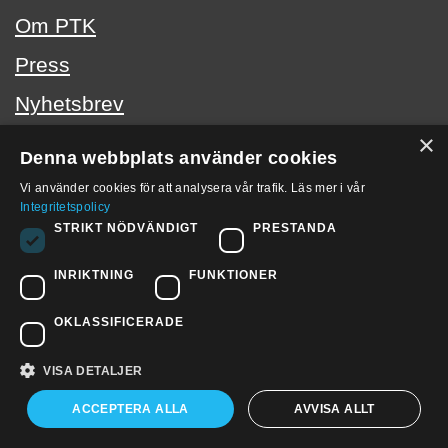
Om PTK
Press
Nyhetsbrev
×
Kontakta oss
Denna webbplats använder cookies
In English
Vi använder cookies för att analysera vår trafik. Läs mer i vår
Integritetspolicy
STRIKT NÖDVÄNDIGT
PRESTANDA
PTK i sociala medier
INRIKTNING
FUNKTIONER
PTK på LinkedIn
OKLASSIFICERADE
VISA DETALJER
Copyright © 2026 PTK
Cookies
Hantering av personuppgifter
ACCEPTERA ALLA
AVVISA ALLT