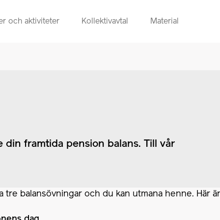
r och aktiviteter
Kollektivavtal
Material
 din framtida pension balans. Till vår
tre balansövningar och du kan utmana henne. Här är lä
ionens dag