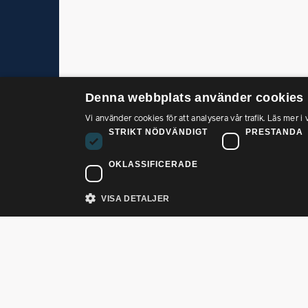
Denna webbplats använder cookies
Vi använder cookies för att analysera vår trafik. Läs mer i 
Bes
STRIKT NÖDVÄNDIGT
PRESTANDA
Sank
112
OKLASSIFICERADE
PTK är förhandlings- och
Tele
samverkansrådet som samlar över
VISA DETALJER
08 –
en miljon privatanställda
tjänstemän i 26 fackförbund.
E-po
info