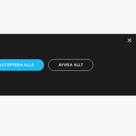
×
PTK i sociala medier
ACCEPTERA ALLA
AVVISA ALLT
PTK på LinkedIn