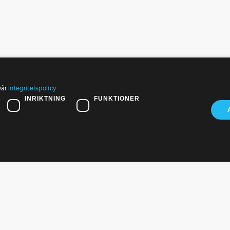
vår
Integritetspolicy
öksadress:
Om PTK
INRIKTNING
FUNKTIONER
t Eriksgatan 26, 2 tr
Press
 39 Stockholm
Nyhetsbrev
fon:
 440 85 00
Kontakta oss
st:
In English
@ptk.se