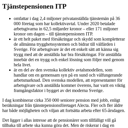
Tjänstepensionen ITP
omfattar i dag 2,4 miljoner privatanställda tjänstemän på 36
000 företag som har kollektivavtal. Under 2020 betalade
arbetsgivarna in 62,5 miljarder kronor – eller 171 miljoner
kronor om dagen – till tjänstepensionen ITP.
är ett helt paket med försäkringar och skydd som kompletterar
de allmänna trygghetssystemen och bidrar till välfärden i
Sverige. För arbetsgivare är det ett enkelt sätt att känna sig
trygg med att de anställda har bra försäkringar. För anställda
innebär det en trygg och enkel lösning som följer med genom
hela livet.
är en del av den svenska kollektiv avtalsmodellen, som
handlar om en gemensam syn på en sund och välfungerande
arbetsmarknad. Den svenska modellen, att representanter för
arbetsgivare och anställda kommer överens, har varit en viktig
framgångsfaktor i bygget av det moderna Sverige.
I dag kombinerar cirka 350 000 seniorer pension med jobb, enligt
beräkningar från tjänstepensionsföretaget Alecta. Fler och fler äldre
har både möjligheten och viljan att fortsätta arbeta efter 65-årsdagen.
Det ligger i allas intresse att de pensionärer som tillfälligt vill gå
tillbaka till arbete ska kunna göra det. Men de riskerar i dag en