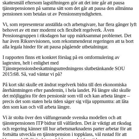
skattesmäll eftersom lagstiftningen gör att det inte går att pausa
tjänstepensionen på samma sätt som det går att pausa den allmänna
pensionen som betalas ut av Pensionsmyndigheten.
Vi, som representerar anställda och arbetsgivare, har flera gånger lyft
behovet av ett mer modernt och flexibelt regelverk. Även
Pensionsgruppen i riksdagen har upp märksammat problemet. Det
har även Riksrevisionen, som rekommenderat regeringen att ta bort
alla legala hinder för att pausa pågående utbetalningar.
I rapporten finns ett konkret förslag på en omformulering av
lagtexten, helt i enlighet med
Tjänstepensionsbeskattningsutredningens slutbetänkande SOU
2015:68. Så, vad väntar vi på?
På kort sikt skulle ett ändrat regelverk bidra till den ekonomiska
återhämtningen efter pandemin, i hela landet. På längre sikt skulle
det möjliggöra för den pensionär som vill och kan arbeta längre –
precis det som staten hela tiden säger sig vilja uppmuntra: att låta
den som kan och vill arbeta längre.
Vi är stolta över den välfungerande svenska modellen och att
tjänstepensionen ITP bidrar till välfärden. Det är viktigt att riksdag
och regering känner till hur arbetsmarknadens parter arbetar för att
fortsätta utveckla en tjänstepension i toppklass, väl rustad för att