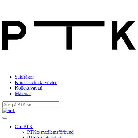
Sakfrågor
Kurser och aktiviteter
Kollektivavtal
Material
Om PTK
PTK:s medlemsförbund
PTK:s partsbolag