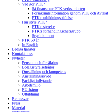
Vad gör PTK?
Så finansierar PTK verksamheten
Försäkringsinformation genom PTK och Avtalat
PTK:s utbildningsstiftelse
Hur styrs PTK?
PTK:s styrelse
PTK:s förhandlingschefsgrupp
Styrdokument
PTK 50 år
In English
Lediga tjänster
Kontakta oss
Nyheter
Pension och försäkring
Bolagsstyrelsefrågor
Omställning och kompetens
Anställningsskydd
Fackligt inflytande
Arbetsmiljö
EU-frågor
Utbildning
Remissvar
Press
Material