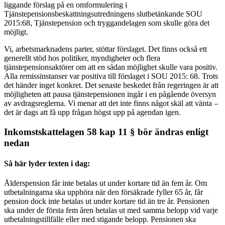
liggande förslag på en omformulering i
Tjänstepensionsbeskattningsutredningens slutbetänkande SOU
2015:68, Tjänstepension och tryggandelagen som skulle göra det
möjligt.
Vi, arbetsmarknadens parter, stöttar förslaget. Det finns också ett
generellt stöd hos politiker, myndigheter och flera
tjänstepensionsaktörer om att en sådan möjlighet skulle vara positiv.
Alla remissinstanser var positiva till förslaget i SOU 2015: 68. Trots
det händer inget konkret. Det senaste beskedet från regeringen är att
möjligheten att pausa tjänstepensionen ingår i en pågående översyn
av avdragsreglerna. Vi menar att det inte finns något skäl att vänta –
det är dags att få upp frågan högst upp på agendan igen.
Inkomstskattelagen 58 kap 11 § bör ändras enligt
nedan
Så här lyder texten i dag:
Ålderspension får inte betalas ut under kortare tid än fem år. Om
utbetalningarna ska upphöra när den försäkrade fyller 65 år, får
pension dock inte betalas ut under kortare tid än tre år. Pensionen
ska under de första fem åren betalas ut med samma belopp vid varje
utbetalningstillfälle eller med stigande belopp. Pensionen ska