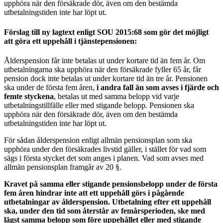
upphöra när den försäkrade dör, även om den bestämda
utbetalningstiden inte har löpt ut.
Förslag till ny lagtext enligt SOU 2015:68 som gör det möjligt
att göra ett uppehåll i tjänstepensionen:
Ålderspension får inte betalas ut under kortare tid än fem år. Om
utbetalningarna ska upphöra när den försäkrade fyller 65 år, får
pension dock inte betalas ut under kortare tid än tre år. Pensionen
ska under de första fem åren,
i andra fall än som avses i fjärde och
femte styckena
, betalas ut med samma belopp vid varje
utbetalningstillfälle eller med stigande belopp. Pensionen ska
upphöra när den försäkrade dör, även om den bestämda
utbetalningstiden inte har löpt ut.
För sådan ålderspension enligt allmän pensionsplan som ska
upphöra under den försäkrades livstid gäller, i stället för vad som
sägs i första stycket det som anges i planen. Vad som avses med
allmän pensionsplan framgår av 20 §.
Kravet på samma eller stigande pensionsbelopp under de första
fem åren hindrar inte att ett uppehåll görs i pågående
utbetalningar av ålderspension. Utbetalning efter ett uppehåll
ska, under den tid som återstår av femårsperioden, ske med
lägst samma belopp som före uppehållet eller med stigande