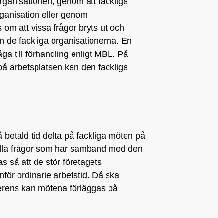
rganisationen, genom att fackliga
organisation eller genom
m att vissa frågor bryts ut och
n de fackliga organisationerna. En
råga till förhandling enligt MBL. På
 på arbetsplatsen kan den fackliga
å betald tid delta på fackliga möten på
ndla frågor som har samband med den
s så att de stör företagets
nför ordinarie arbetstid. Då ska
verens kan mötena förläggas på