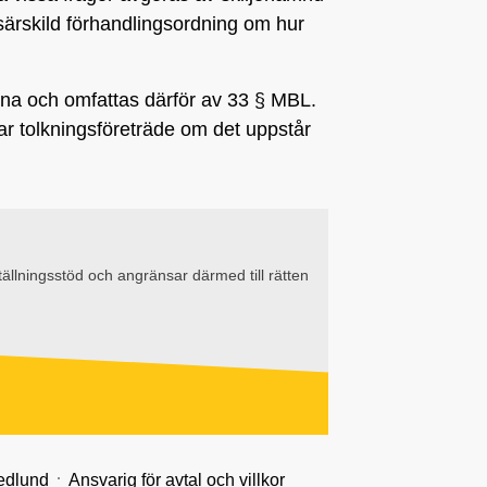
n särskild förhandlingsordning om hur
na och omfattas därför av 33 § MBL.
ar tolkningsföreträde om det uppstår
llningsstöd och angränsar därmed till rätten
edlund
Ansvarig för avtal och villkor