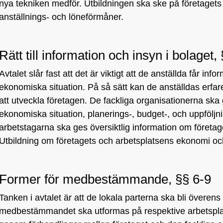
nya tekniken medför. Utbildningen ska ske på företaget
anställnings- och löneförmåner.
Rätt till information och insyn i bolaget, 
Avtalet slår fast att det är viktigt att de anställda får inf
ekonomiska situation. På så sätt kan de anställdas erfare
att utveckla företagen. De fackliga organisationerna ska
ekonomiska situation, planerings-, budget-, och uppfölj
arbetstagarna ska ges översiktlig information om företa
Utbildning om företagets och arbetsplatsens ekonomi och
Former för medbestämmande, §§ 6-9
Tanken i avtalet är att de lokala parterna ska bli övere
medbestämmandet ska utformas på respektive arbetspl