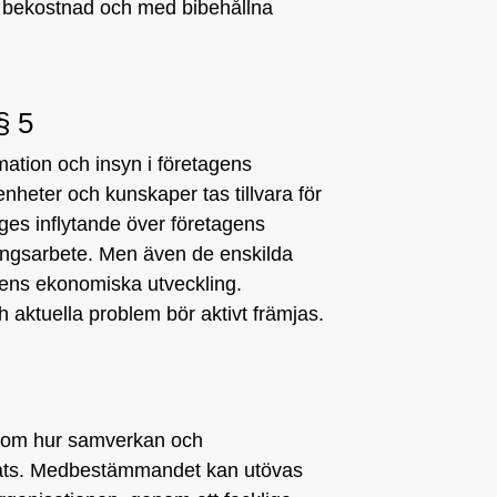
s bekostnad och med bibehållna
§ 5
ormation och insyn i företagens
nheter och kunskaper tas tillvara för
 ges inflytande över företagens
ningsarbete. Men även de enskilda
gens ekonomiska utveckling.
 aktuella problem bör aktivt främjas.
ns om hur samverkan och
ats. Medbestämmandet kan utövas