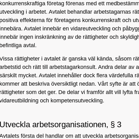
konkurrenskraftiga företag förenas med ett medbestämm
utveckling i arbetet. Avtalet behandlar arbetstagarnas rätt
positiva effekterna för företagens konkurrenskraft och ut
innebära. Avtalet innebär en vidareutveckling och påb
innebär ingen inskränkning av de rättigheter och skyldigh
befintliga avtal.
Vissa rättigheter i avtalet är ganska väl kända, såsom rätt
arbetstid och rätt till arbetstagarkonsult. Andra delar a
särskilt mycket. Avtalet innehåller dock flera värdefulla r
kommer att beskriva översiktligt nedan. Vårt syfte är at
rättigheter som det ger. De delar vi framför allt vill lyfta f
vidareutbildning och kompetensutveckling.
Utveckla arbetsorganisationen, § 3
Avtalets första del handlar om att utveckla arbetsorganisa