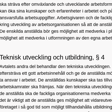
ska sträva efter omväxlande och utvecklande arbetsform
kan öka sina kunskaper och erfarenheter i arbetet och p
ansvarsfulla arbetsuppgifter. Arbetsgivaren och de fack
kring utveckling av arbetsorganisationen så att de anställ
De enskilda anställda bör ges möjlighet att medverka i 
möjlighet att medverka i utformningen av den egna arbet
Teknisk utveckling och utbildning, § 4
Avtalets andra del behandlar den tekniska utvecklingen.
eftersträva ett gott arbetsinnehåll och ge de anställda möj
ta ansvar i arbetet. De anställdas kunskaper ska tas til
arbetskamrater ska främjas. När den tekniska utvecklinge
de anställda ska de fackliga organisationerna medverka vi
det är viktigt att de anställda ges möjlighet att vidareut
företaget i så god tid som möjligt tillhandahålla utbildni