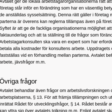
Avtalet ger de lokala arbetstagarorganisationerna rätt att
företag står inför en förändring som har en väsentlig bet
de anställdas sysselsättning. Denna rätt gäller i företa
parterna är överens kan reglerna tillämpas även på före
Syftet är att ge de fackliga organisationerna möjlighet a
faktaunderlag och att ta ställning till de frågor som förän
Arbetstagarkonsulten ska vara en expert som har erford
betala alla kostnader för konsultens arbete. Uppdragets 
fastställas vid en förhandling mellan parterna. Avtalet 
arbete, jävsfrågor m.m.
Övriga frågor
Avtalet behandlar även frågor om arbetslivsforskningen oc
arbetsplatserna, § 13. För att främja tillämpningen och u
inrättat Rådet för utvecklingsfrågor, § 14. Rådet består 
kan yttra sig över avtalets tolkning m.m. Enligt avtalet 