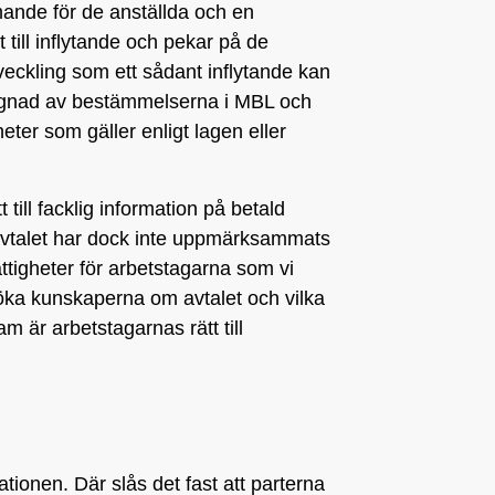
ande för de anställda och en
 till inflytande och pekar på de
veckling som ett sådant inflytande kan
yggnad av bestämmelserna i MBL och
eter som gäller enligt lagen eller
 till facklig information på betald
v avtalet har dock inte uppmärksammats
ättigheter för arbetstagarna som vi
t öka kunskaperna om avtalet och vilka
ram är arbetstagarnas rätt till
tionen. Där slås det fast att parterna