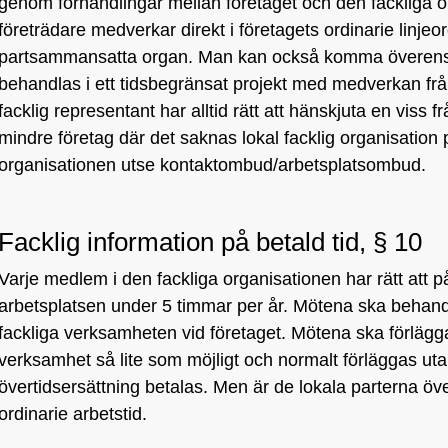
genom förhandlingar mellan företaget och den fackliga o
företrädare medverkar direkt i företagets ordinarie linje
partsammansatta organ. Man kan också komma överens o
behandlas i ett tidsbegränsat projekt med medverkan frå
facklig representant har alltid rätt att hänskjuta en viss f
mindre företag där det saknas lokal facklig organisation
organisationen utse kontaktombud/arbetsplatsombud.
Facklig information på betald tid, § 10
Varje medlem i den fackliga organisationen har rätt att p
arbetsplatsen under 5 timmar per år. Mötena ska beha
fackliga verksamheten vid företaget. Mötena ska förlägga
verksamhet så lite som möjligt och normalt förläggas uta
övertidsersättning betalas. Men är de lokala parterna ö
ordinarie arbetstid.