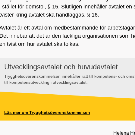
i stället för domstol, § 15. Slutligen innehåller avtalet e
tvister kring avtalet ska handläggas, § 16.
Avtalet är ett avtal om medbestämmande för arbetstagar
Det innebär att det är den fackliga organisationen som h
en tvist om hur avtalet ska tolkas.
Utvecklingsavtalet och huvudavtalet
Trygghetsöverenskommelsen innehåller rätt till kompetens- och omstä
till kompetensutveckling i utvecklingsavtalet.
Läs mer om Trygghetsöverenskommelsen
Helena H