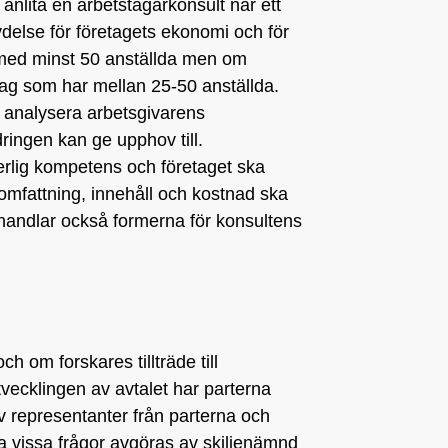
 anlita en arbetstagarkonsult när ett
ydelse för företagets ekonomi och för
g med minst 50 anställda men om
tag som har mellan 25-50 anställda.
tt analysera arbetsgivarens
dringen kan ge upphov till.
erlig kompetens och företaget ska
omfattning, innehåll och kostnad ska
behandlar också formerna för konsultens
h om forskares tillträde till
tvecklingen av avtalet har parterna
av representanter från parterna och
ska vissa frågor avgöras av skiljenämnd