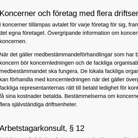
Koncerner och företag med flera driftse
I koncerner tillämpas avtalet för varje företag för sig, fra
det egna företaget. Övergripande information om koncer
koncernen.
När det gäller medbestämmandeförhandlingar som har bet
koncern bör koncernledningen och de fackliga organis
medbestämmandet ska fungera. De lokala fackliga organ
kan förhandla med koncernledningen när det gäller överg
fackliga representanternas rätt till betald ledighet för k
få sina kostnader betalda. Bestämmelserna om koncerne
flera självständiga driftsenheter.
Arbetstagarkonsult, § 12